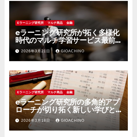
Eラーニング研究所
マルチ商品
金融
eラーニング研究所が拓く多様化
時代のマルチ学習サービス最前
線
2026年3月21日
GIOACHINO
Eラーニング研究所
マルチ商品
金融
eラーニング研究所の多角的アプ
ローチが切り拓く新しい学びと
教育支援の未来
2026年3月18日
GIOACHINO