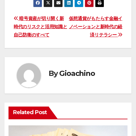
投
暗号資産が切り開く新
仮想通貨がもたらす金融イ
時代のリスクと活用知識と
ノベーションと新時代の経
稿
自己防衛のすべて
済リテラシー
ナ
ビ
ゲ
By
Gioachino
ー
シ
ョ
Related Post
ン