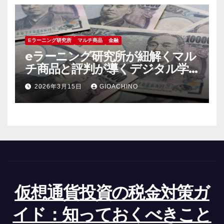
Eラーニング研究所
マルチ商品
金融
eラーニング研究所が紐解くマル
チ商品と評判が導くデジタル学
習最前線
2026年3月15日
GIOACHINO
仮想通貨投資の税金対策ガ
イド：知っておくべきこと