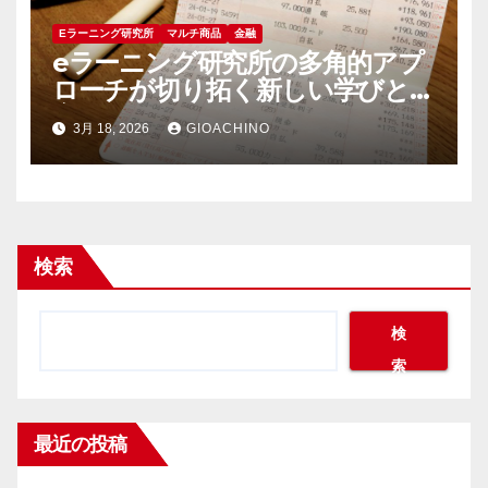
Eラーニング研究所
マルチ商品
金融
eラーニング研究所の多角的アプ
ローチが切り拓く新しい学びと教
育支援の未来
3月 18, 2026
GIOACHINO
検索
検
索
最近の投稿