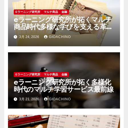
Eラーニング研究所
マルチ商品
金融
eラーニング研究所が拓くマルチ
商品時代多様な学びを支える革新
の軌跡
3月 24, 2026
GIOACHINO
Eラーニング研究所
マルチ商品
金融
eラーニング研究所が拓く多様化
時代のマルチ学習サービス最前線
3月 21, 2026
GIOACHINO