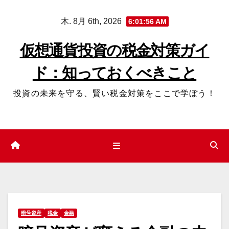
コ
木. 8月 6th, 2026
6:01:57 AM
ン
テ
仮想通貨投資の税金対策ガイ
ン
ド：知っておくべきこと
ツ
へ
投資の未来を守る、賢い税金対策をここで学ぼう！
ス
キ
ッ
プ
暗号資産
税金
金融