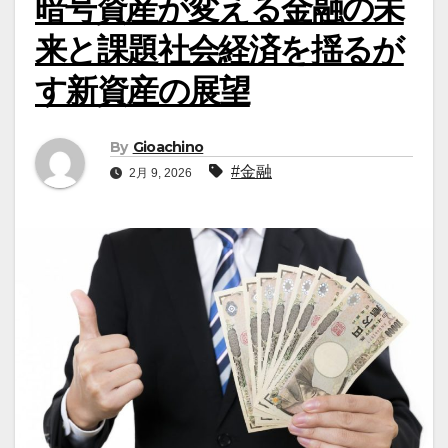
暗号資産が変える金融の未
来と課題社会経済を揺るが
す新資産の展望
By
Gioachino
#金融
2月 9, 2026