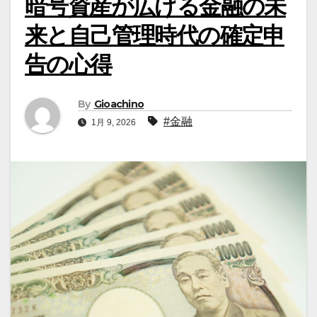
暗号資産が広げる金融の未
来と自己管理時代の確定申
告の心得
By
Gioachino
#金融
1月 9, 2026