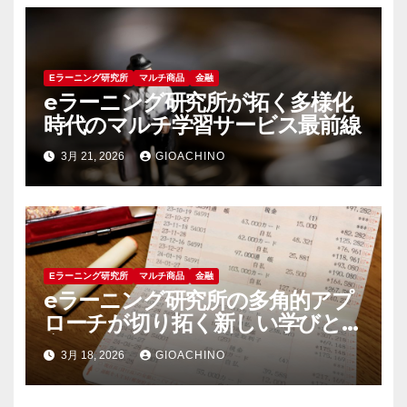
Eラーニング研究所
マルチ商品
金融
eラーニング研究所が拓く多様化
時代のマルチ学習サービス最前線
3月 21, 2026
GIOACHINO
Eラーニング研究所
マルチ商品
金融
eラーニング研究所の多角的アプ
ローチが切り拓く新しい学びと教
育支援の未来
3月 18, 2026
GIOACHINO