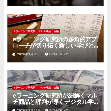
Eラーニング研究所
マルチ商品
金融
eラーニング研究所の多角的アプ
ローチが切り拓く新しい学びと
教育支援の未来
2026年3月18日
GIOACHINO
Eラーニング研究所
マルチ商品
金融
eラーニング研究所が紐解くマル
チ商品と評判が導くデジタル学
習最前線
2026年3月15日
GIOACHINO