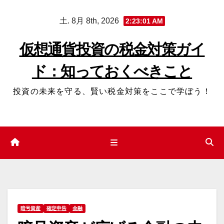
コ
土. 8月 8th, 2026
2:23:02 AM
ン
テ
仮想通貨投資の税金対策ガイ
ン
ド：知っておくべきこと
ツ
へ
投資の未来を守る、賢い税金対策をここで学ぼう！
ス
キ
ッ
プ
暗号資産
確定申告
金融