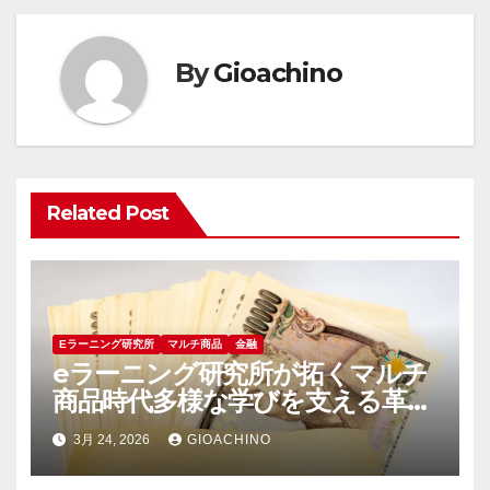
ビ
ゲ
By
Gioachino
ー
シ
ョ
Related Post
ン
Eラーニング研究所
マルチ商品
金融
eラーニング研究所が拓くマルチ
商品時代多様な学びを支える革新
の軌跡
3月 24, 2026
GIOACHINO