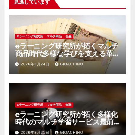
見逃しています
Eラーニング研究所
マルチ商品
金融
eラーニング研究所が拓くマルチ
商品時代多様な学びを支える革新
の軌跡
2026年3月24日
GIOACHINO
Eラーニング研究所
マルチ商品
金融
eラーニング研究所が拓く多様化
時代のマルチ学習サービス最前
線
2026年3月21日
GIOACHINO